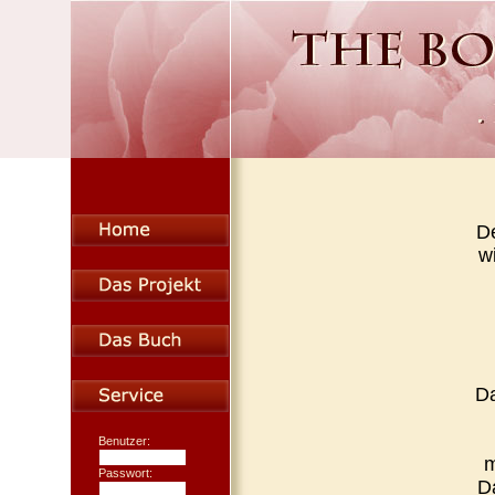
De
wi
Da
Benutzer:
m
Passwort:
Da